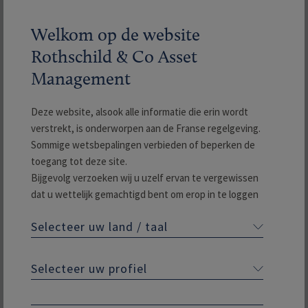
Welkom op de website
Zichtbaarheid door de vaste looptijd
Rothschild & Co Asset
—
Management
Vermindering van het risico in de tijd*
Deze website, alsook alle informatie die erin wordt
verstrekt, is onderworpen aan de Franse regelgeving.
Sommige wetsbepalingen verbieden of beperken de
Vaste looptijd
toegang tot deze site.
Bijgevolg verzoeken wij u uzelf ervan te vergewissen
dat u wettelijk gemachtigd bent om erop in te loggen
in het land van waaruit de verbinding wordt gemaakt.
* Hoger kredietrisico voor High Yield effecten door hoger risico op
Selecteer uw land / taal
Op deze website wordt de informatie voorgesteld
wanbetaling
met betrekking tot de ICBE's die door Rothschild & Co
Asset Management of haar dochterondernemingen
Selecteer uw profiel
Ons team
worden beheerd of gecommercialiseerd. De website
houdt geen activiteit in inzake huis-aan-huisverkoop,