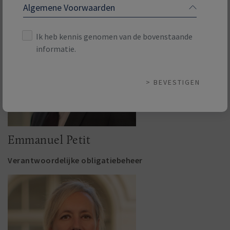
aanbieding van roerende waarden of een openbaar
Algemene Voorwaarden
beroep op het spaarwezen. Op de ICBE's die op onze
website worden voorgesteld, kan niet worden
Ik heb kennis genomen van de bovenstaande
ingetekend in landen waar de commercialisering ervan
informatie.
niet vooraf werd toegelaten.
Indien u geïnteresseerd bent in één van de ICBE's die
op deze site worden voorgesteld, raden we u aan u er
BEVESTIGEN
vooraf van te vergewissen dat u wettelijk gemachtigd
bent om erop in te tekenen.
Vul uw land in en geef aan tot welke
beleggerscategorie u behoort:
Emmanuel Petit
Verantwoordelijke obligatiebeheer