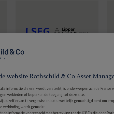
R-co Valor
LSEG Lipper Fund Awards 2025 - Europe
- Best Fund over 3 Years Mixed Asset
EUR Flex - Global
e website Rothschild & Co Asset Mana
alle informatie die erin wordt verstrekt, is onderworpen aan de Franse r
en verbieden of beperken de toegang tot deze site.
ij u uzelf ervan te vergewissen dat u wettelijk gemachtigd bent om erop
de verbinding wordt gemaakt.
t de informatie voorgesteld met betrekking tot de ICBE's die door Roth