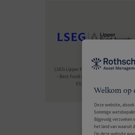
R-co Valor
LSEG Lipper Fund Awards 2025 - Europe
- Best Fund over 10 Years Mixed Asset
EUR Flex - Global
Welkom op d
Deze website, alsook 
Sommige wetsbepaling
Bijgevolg verzoeken w
het land van waaruit 
Op deze website word