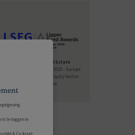
R-co Thematic Real Estate
LSEG Lipper Fund Awards 2025 - Europe
- Best Fund over 3 Years Equity Sector
Real Est Europe
gement
egelgeving.
 in te loggen in
schild & Co Asset