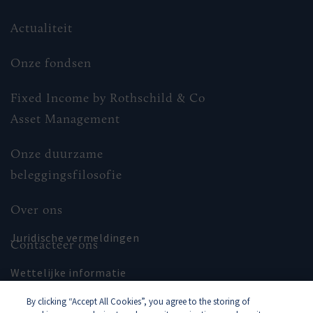
Actualiteit
Onze fondsen
Fixed Income by Rothschild & Co
Asset Management
Onze duurzame
beleggingsfilosofie
Over ons
Juridische vermeldingen
Contacteer ons
Wettelijke informatie
By clicking “Accept All Cookies”, you agree to the storing of
Sitemap