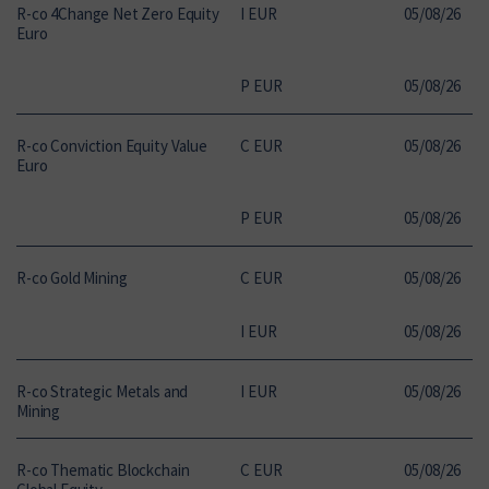
R-co 4Change Net Zero Equity
I EUR
05
/
08
/
26
2
Euro
P EUR
05
/
08
/
26
1
R-co Conviction Equity Value
C EUR
05
/
08
/
26
3
Euro
P EUR
05
/
08
/
26
2
R-co Gold Mining
C EUR
05
/
08
/
26
2
I EUR
05
/
08
/
26
1
R-co Strategic Metals and
I EUR
05
/
08
/
26
1
Mining
R-co Thematic Blockchain
C EUR
05
/
08
/
26
1