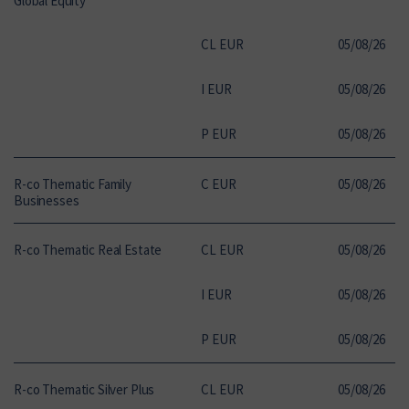
Global Equity
CL EUR
05
/
08
/
26
1
I EUR
05
/
08
/
26
1
P EUR
05
/
08
/
26
1
R-co Thematic Family
C EUR
05
/
08
/
26
1
Businesses
R-co Thematic Real Estate
CL EUR
05
/
08
/
26
1
I EUR
05
/
08
/
26
3
P EUR
05
/
08
/
26
9
R-co Thematic Silver Plus
CL EUR
05
/
08
/
26
1