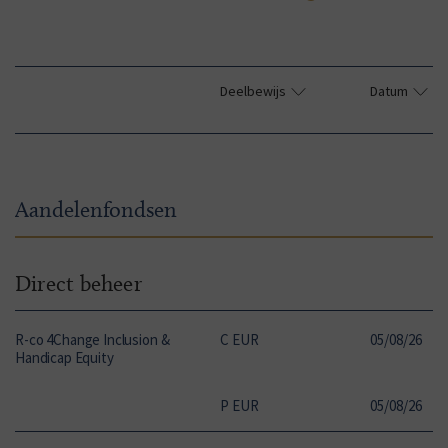
Deelbewijs
Datum
N
Aandelenfondsen
Direct beheer
R-co 4Change Inclusion &
C EUR
05
/
08
/
26
1
Handicap Equity
P EUR
05
/
08
/
26
1