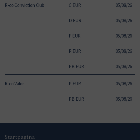
R-co Conviction Club
C EUR
05
/
08
/
26
2
D EUR
05
/
08
/
26
1
F EUR
05
/
08
/
26
2
P EUR
05
/
08
/
26
1
PB EUR
05
/
08
/
26
1
R-co Valor
P EUR
05
/
08
/
26
2
PB EUR
05
/
08
/
26
2
Startpagina