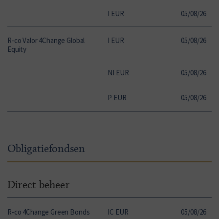
I EUR
05
/
08
/
26
1
R-co Valor 4Change Global
I EUR
05
/
08
/
26
1
Equity
NI EUR
05
/
08
/
26
1
P EUR
05
/
08
/
26
1
Obligatiefondsen
Direct beheer
R-co 4Change Green Bonds
IC EUR
05
/
08
/
26
9