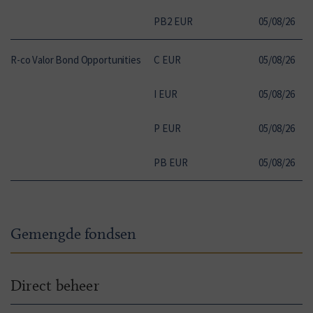
PB2 EUR
05
/
08
/
26
1
R-co Valor Bond Opportunities
C EUR
05
/
08
/
26
1
I EUR
05
/
08
/
26
1
P EUR
05
/
08
/
26
1
PB EUR
05
/
08
/
26
1
Gemengde fondsen
Direct beheer