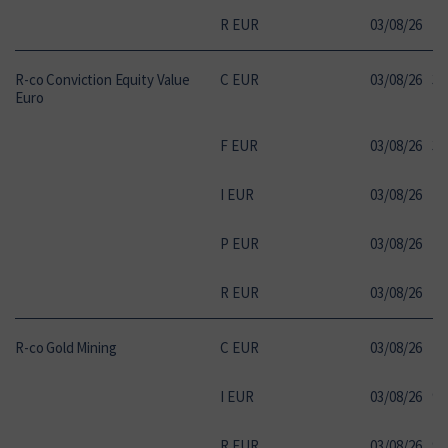
R EUR
03
/
08
/
26
12
R-co Conviction Equity Value
C EUR
03
/
08
/
26
32
Euro
F EUR
03
/
08
/
26
30
I EUR
03
/
08
/
26
29
P EUR
03
/
08
/
26
21
R EUR
03
/
08
/
26
13
R-co Gold Mining
C EUR
03
/
08
/
26
19
I EUR
03
/
08
/
26
93
R EUR
03
/
08
/
26
90