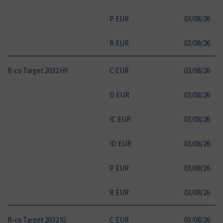
P EUR
03
/
08
/
26
10
R EUR
03
/
08
/
26
10
R-co Target 2032 HY
C EUR
03
/
08
/
26
10
D EUR
03
/
08
/
26
10
IC EUR
03
/
08
/
26
10
ID EUR
03
/
08
/
26
10
P EUR
03
/
08
/
26
10
R EUR
03
/
08
/
26
10
R-co Target 2032 IG
C EUR
03
/
08
/
26
10