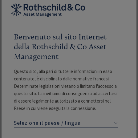
IC EUR
03
/
08
/
26
10
P EUR
03
/
08
/
26
10
Benvenuto sul sito Internet
R EUR
03
/
08
/
26
10
della Rothschild & Co Asset
Management
R-co Conviction Subfin
C EUR
03
/
08
/
26
10
I EUR
03
/
08
/
26
11
Questo sito, alla pari di tutte le informazioni in esso
contenute, è disciplinato dalle normative francesi.
Determinate legislazioni vietano o limitano l'accesso a
ID EUR
03
/
08
/
26
98
questo sito. La invitiamo di conseguenza ad accertarsi
di essere legalmente autorizzato a connettersi nel
P EUR
03
/
08
/
26
11
Paese in cui viene eseguita la connessione.
Questo sito presenta informazioni relative ai Fondi
R-co Target 2027 HY
C EUR
03
/
08
/
26
12
Selezione il paese / lingua
gestiti o commercializzati da Rothschild & Co Asset
Management o dalle sue filiali. Non costituisce
D EUR
03
/
08
/
26
10
un'attività di vendita, offerta di titoli mobiliari né una