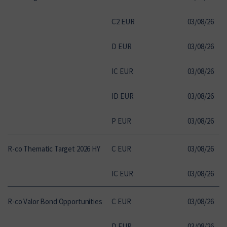
C2 EUR
03
/
08
/
26
10
D EUR
03
/
08
/
26
10
IC EUR
03
/
08
/
26
10
ID EUR
03
/
08
/
26
10
P EUR
03
/
08
/
26
10
R-co Thematic Target 2026 HY
C EUR
03
/
08
/
26
13
IC EUR
03
/
08
/
26
14
R-co Valor Bond Opportunities
C EUR
03
/
08
/
26
12
D EUR
03
/
08
/
26
10