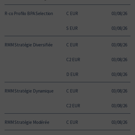
R-co Profilo BPA Selection
C EUR
03
/
08
/
26
11
S EUR
03
/
08
/
26
12
RMM Stratégie Diversifiée
C EUR
03
/
08
/
26
22
C2 EUR
03
/
08
/
26
11
D EUR
03
/
08
/
26
13
RMM Stratégie Dynamique
C EUR
03
/
08
/
26
21
C2 EUR
03
/
08
/
26
12
RMM Stratégie Modérée
C EUR
03
/
08
/
26
18