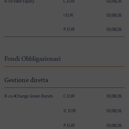
R-co Valor Equity
C EUR
03
/
08
/
26
10
I EUR
03
/
08
/
26
92
P EUR
03
/
08
/
26
10
Fondi Obbligazionari
Gestione diretta
R-co 4Change Green Bonds
C EUR
03
/
08
/
26
97
IC EUR
03
/
08
/
26
99
P EUR
03
/
08
/
26
99