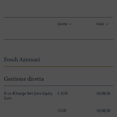
Quota
Data
VN
Fondi Azionari
Gestione diretta
R-co 4Change Net Zero Equity
C EUR
03
/
08
/
26
85
Euro
I EUR
03
/
08
/
26
20