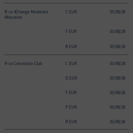
R-co 4Change Moderate
C EUR
03
/
08
/
26
14
Allocation
F EUR
03
/
08
/
26
13
R EUR
03
/
08
/
26
10
R-co Conviction Club
C EUR
03
/
08
/
26
21
D EUR
03
/
08
/
26
14
F EUR
03
/
08
/
26
20
P EUR
03
/
08
/
26
16
R EUR
03
/
08
/
26
12