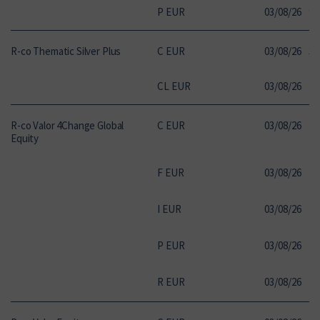
P EUR
03
/
08
/
26
97
R-co Thematic Silver Plus
C EUR
03
/
08
/
26
30
CL EUR
03
/
08
/
26
14
R-co Valor 4Change Global
C EUR
03
/
08
/
26
13
Equity
F EUR
03
/
08
/
26
12
I EUR
03
/
08
/
26
13
P EUR
03
/
08
/
26
13
R EUR
03
/
08
/
26
12