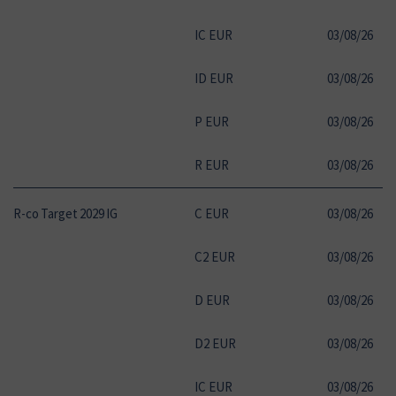
IC EUR
03
/
08
/
26
10
ID EUR
03
/
08
/
26
10
P EUR
03
/
08
/
26
10
R EUR
03
/
08
/
26
10
R-co Target 2029 IG
C EUR
03
/
08
/
26
11
C2 EUR
03
/
08
/
26
11
D EUR
03
/
08
/
26
11
D2 EUR
03
/
08
/
26
11
IC EUR
03
/
08
/
26
11