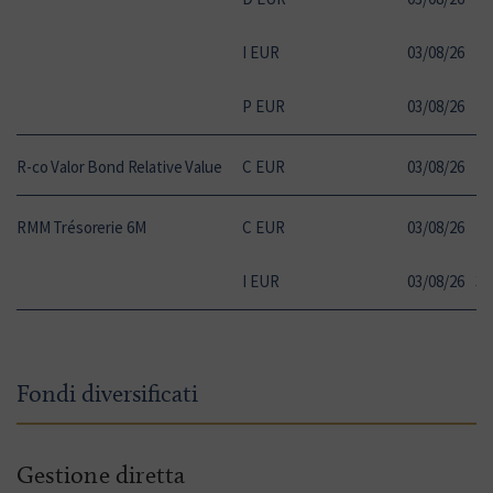
I EUR
03
/
08
/
26
12
P EUR
03
/
08
/
26
11
R-co Valor Bond Relative Value
C EUR
03
/
08
/
26
10
RMM Trésorerie 6M
C EUR
03
/
08
/
26
10
I EUR
03
/
08
/
26
32
Fondi diversificati
Gestione diretta