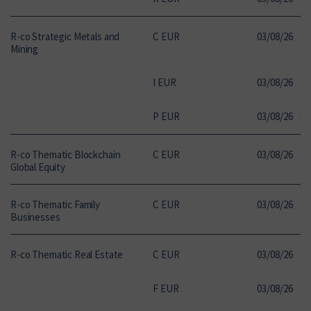
R-co Strategic Metals and
C EUR
03
/
08
/
26
15
Mining
I EUR
03
/
08
/
26
10
P EUR
03
/
08
/
26
85
R-co Thematic Blockchain
C EUR
03
/
08
/
26
17
Global Equity
R-co Thematic Family
C EUR
03
/
08
/
26
14
Businesses
R-co Thematic Real Estate
C EUR
03
/
08
/
26
15
F EUR
03
/
08
/
26
12