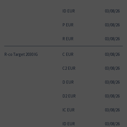
ID EUR
03
/
08
/
26
11
P EUR
03
/
08
/
26
11
R EUR
03
/
08
/
26
11
R-co Target 2030 IG
C EUR
03
/
08
/
26
10
C2 EUR
03
/
08
/
26
10
D EUR
03
/
08
/
26
10
D2 EUR
03
/
08
/
26
10
IC EUR
03
/
08
/
26
10
ID EUR
03
/
08
/
26
10