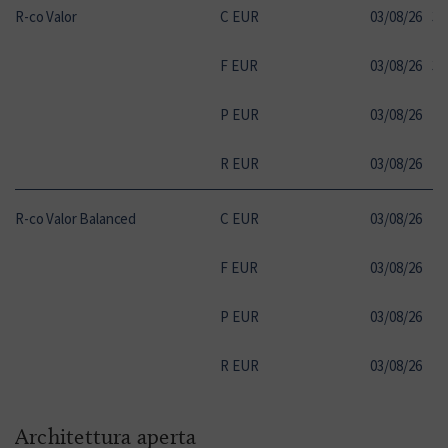
R-co Valor
C EUR
03
/
08
/
26
39
F EUR
03
/
08
/
26
34
P EUR
03
/
08
/
26
28
R EUR
03
/
08
/
26
17
R-co Valor Balanced
C EUR
03
/
08
/
26
14
F EUR
03
/
08
/
26
14
P EUR
03
/
08
/
26
15
R EUR
03
/
08
/
26
14
Architettura aperta