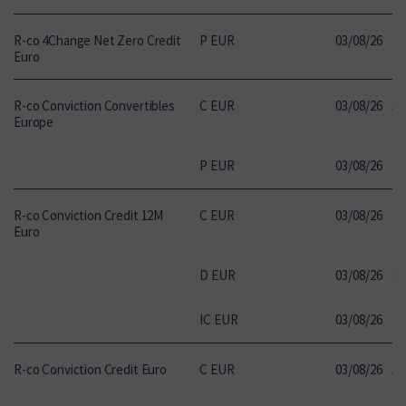
R-co 4Change Net Zero Credit
P EUR
03
/
08
/
26
10
Euro
R-co Conviction Convertibles
C EUR
03
/
08
/
26
31
Europe
P EUR
03
/
08
/
26
11
R-co Conviction Credit 12M
C EUR
03
/
08
/
26
14
Euro
D EUR
03
/
08
/
26
85
IC EUR
03
/
08
/
26
11
R-co Conviction Credit Euro
C EUR
03
/
08
/
26
50