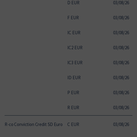
D EUR
03
/
08
/
26
28
F EUR
03
/
08
/
26
16
IC EUR
03
/
08
/
26
16
IC2 EUR
03
/
08
/
26
10
IC3 EUR
03
/
08
/
26
10
ID EUR
03
/
08
/
26
10
P EUR
03
/
08
/
26
12
R EUR
03
/
08
/
26
10
R-co Conviction Credit SD Euro
C EUR
03
/
08
/
26
17