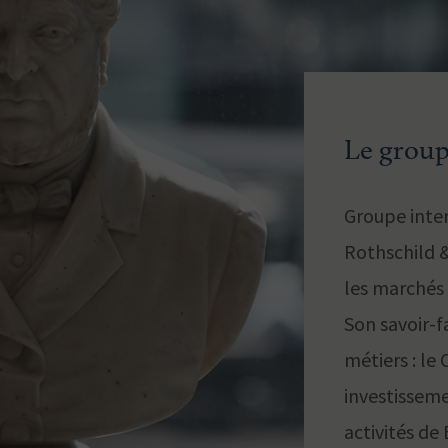
Le group
Groupe inte
Rothschild &
les marchés 
Son savoir-fa
métiers : le 
investisseme
activités de