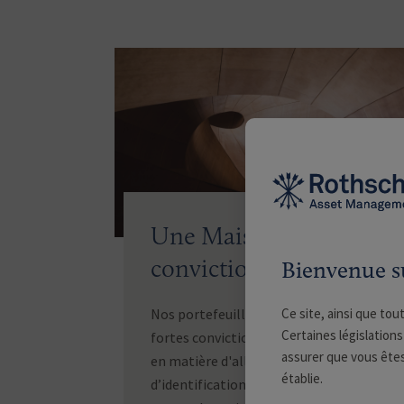
Une Maison de
conviction
Bienvenue s
Ce site, ainsi que tou
Nos portefeuilles reflètent les plus
Certaines législations
fortes convictions de nos gestionnaires
assurer que vous êtes
en matière d'allocation d'actifs,
établie.
d’identification de thématiques de long