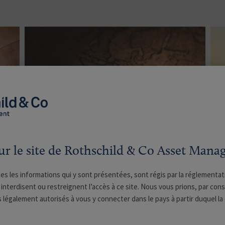
Convexité &
fondamentaux
ur le site de Rothschild & Co Asset Man
tes les informations qui y sont présentées, sont régis par la réglementat
Nous ne suivons pas le consensus de
 interdisent ou restreignent l’accès à ce site. Nous vous prions, par co
marché. Notre démarche d'investisseur
 légalement autorisés à vous y connecter dans le pays à partir duquel l
s'articule autour de processus
d'investissement approfondis,