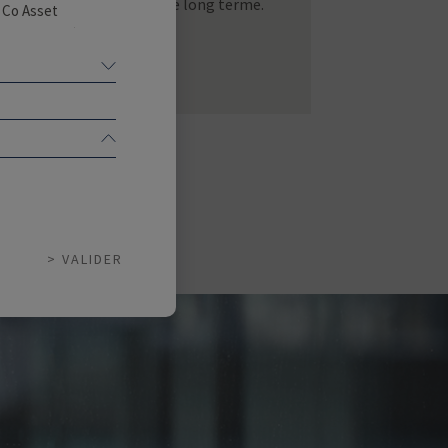
création de valeurs sur le long terme.
& Co Asset
ppel public à
ns lequel leur
 assurer
VALIDER