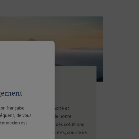
Des valeurs
structurantes
agement
ion française.
Responsabilité, perspicacité et
nséquent, de vous
créativité sont au cœur de notre
a connexion est
approche, pour élaborer des solutions
d'investissement innovantes, source de