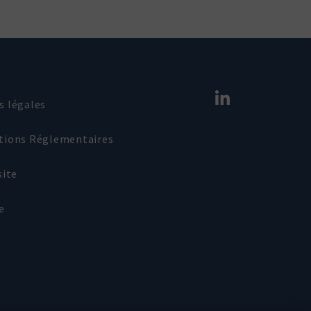
s légales
tions Réglementaires
site
e