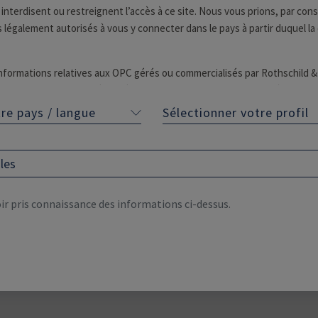
 interdisent ou restreignent l’accès à ce site. Nous vous prions, par co
 légalement autorisés à vous y connecter dans le pays à partir duquel l
informations relatives aux OPC gérés ou commercialisés par Rothschild 
titue pas une activité de démarchage, d’offre de valeur mobilière, ni d’a
ésentés sur notre site Internet ne peuvent être souscrits dans l’Etat da
re pays / langue
Sélectionner votre profil
Rechercher les actualités
 pas été préalablement autorisée.
és par l’un des OPC présentés sur ce site, nous vous conseillons de vous
les
s êtes juridiquement autorisés à y souscrire.
tre pays et indiquer à quelle catégorie d'investisseur vous appartenez :
ir pris connaissance des informations ci-dessus.
Année