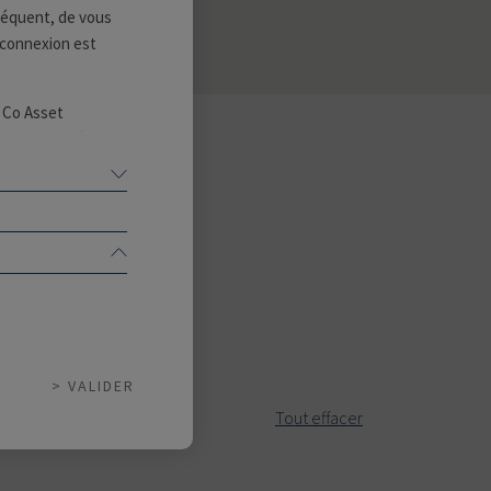
nséquent, de vous
a connexion est
& Co Asset
ppel public à
ns lequel leur
 assurer
VALIDER
Tout effacer