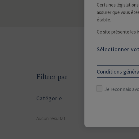
Certaines législations
assurer que vous êtes
établie.
Ce site présente les 
Management. Il ne cons
l’épargne. Les OPC pr
Sélectionner vot
commercialisation n’a
Si vous êtes intéress
Conditions généra
préalablement que vou
Filtrer par
Veuillez renseigner vo
Je reconnais avo
Catégorie
Aucun résultat