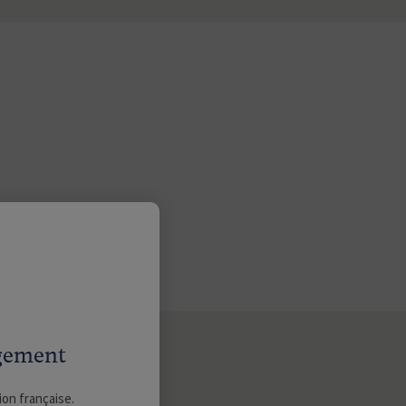
agement
ion française.