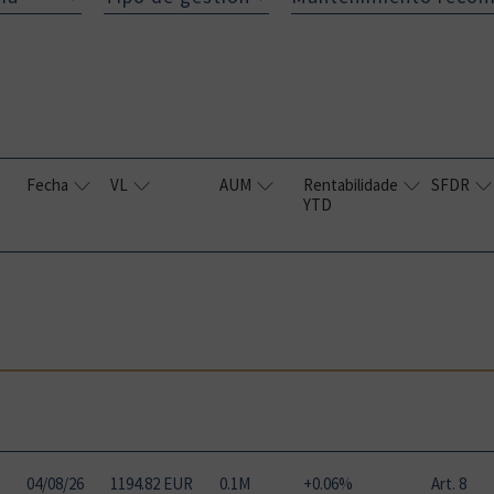
Fecha
VL
AUM
Rentabilidade
SFDR
YTD
04
/
08
/
26
1194.82 EUR
0.1M
+0.06%
Art. 8