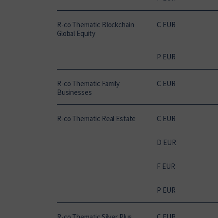
R-co Thematic Blockchain
C EUR
Global Equity
P EUR
R-co Thematic Family
C EUR
Businesses
R-co Thematic Real Estate
C EUR
D EUR
F EUR
P EUR
R-co Thematic Silver Plus
C EUR