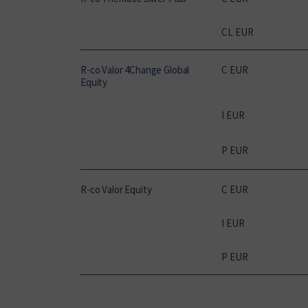
CL EUR
R-co Valor 4Change Global
C EUR
Equity
I EUR
P EUR
R-co Valor Equity
C EUR
I EUR
P EUR