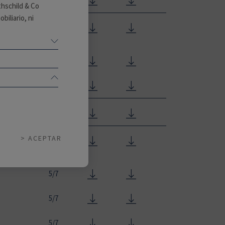
thschild & Co
biliario, ni
4/7
e suscripción en
4/7
4/7
5/7
ACEPTAR
5/7
5/7
5/7
5/7