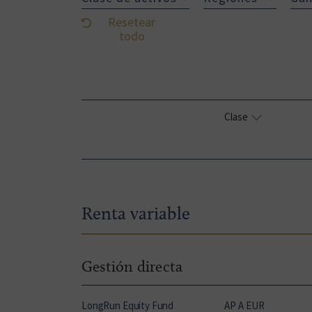
Resetear
todo
Clase
Renta variable
Gestión directa
LongRun Equity Fund
AP A EUR