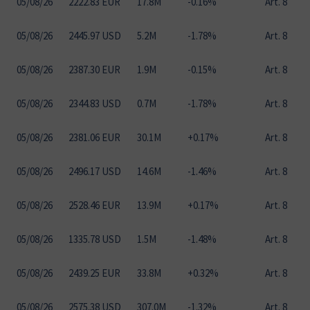
05
/
08
/
26
2222.83 EUR
17.8M
-0.16%
Art. 8
05
/
08
/
26
2445.97 USD
5.2M
-1.78%
Art. 8
05
/
08
/
26
2387.30 EUR
1.9M
-0.15%
Art. 8
05
/
08
/
26
2344.83 USD
0.7M
-1.78%
Art. 8
05
/
08
/
26
2381.06 EUR
30.1M
+0.17%
Art. 8
05
/
08
/
26
2496.17 USD
14.6M
-1.46%
Art. 8
05
/
08
/
26
2528.46 EUR
13.9M
+0.17%
Art. 8
05
/
08
/
26
1335.78 USD
1.5M
-1.48%
Art. 8
05
/
08
/
26
2439.25 EUR
33.8M
+0.32%
Art. 8
05
/
08
/
26
2575.38 USD
307.0M
-1.32%
Art. 8