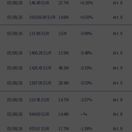
05
/
08
/
26
146.49 EUR
23.7M
+0.20%
Art. 8
05
/
08
/
26
191036.90 EUR
14.8M
+0.50%
Art. 8
05
/
08
/
26
133.96 EUR
2.5M
-0.98%
Art. 9
05
/
08
/
26
1406.28 EUR
13.9M
-0.48%
Art. 9
05
/
08
/
26
1426.43 EUR
48.2M
-0.39%
Art. 9
05
/
08
/
26
1387.00 EUR
28.4M
-0.59%
Art. 9
05
/
08
/
26
110.45 EUR
14.7M
-2.07%
Art. 8
05
/
08
/
26
944.00 EUR
14.4M
—%
Art. 8
05
/
08
/
26
970.67 EUR
17.7M
-1.58%
Art. 8