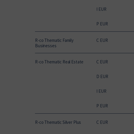
I EUR
P EUR
R-co Thematic Family
C EUR
Businesses
R-co Thematic Real Estate
C EUR
D EUR
I EUR
P EUR
R-co Thematic Silver Plus
C EUR