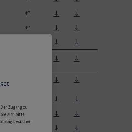
4/7
4/7
4/7
4/7
4/7
set
4/7
. Der Zugang zu
4/7
ie sich bitte
chtmäßig besuchen
4/7