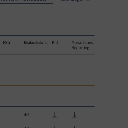
ESG
Risikoskala
KID
Monatliches
Reporting
4/7