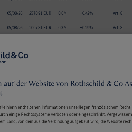
05
/
08
/
26
2570.91 EUR
0.0M
+0.42%
Art. 8
05
/
08
/
26
1007.81 EUR
0.3M
+0.29%
Art. 8
05
/
08
/
26
1239.11 EUR
0.4M
+0.30%
Art. 8
05
/
08
/
26
85.97 EUR
136.6M
+9.94%
Art. 9
05
/
08
/
26
331.53 EUR
258.1M
+12.20%
Art. 8
auf der Website von Rothschild & Co As
t
05
/
08
/
26
308.77 EUR
5.4M
+11.94%
Art. 8
alle hierin enthaltenen Informationen unterliegen französischem Recht
05
/
08
/
26
293560.99 EUR
148.2M
+12.71%
Art. 8
durch einige Rechtssysteme verboten oder eingeschränkt. Vergewissern S
dem Land, von dem aus die Verbindung aufgebaut wird, die Website re
05
/
08
/
26
2156.98 EUR
57.1M
+12.57%
Art. 8