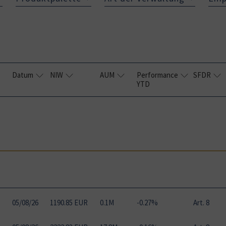
Datum
NIW
AUM
Performance
SFDR
YTD
05
/
08
/
26
1190.85 EUR
0.1M
-0.27%
Art. 8