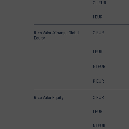
CL EUR
I EUR
R-co Valor 4Change Global
C EUR
Equity
I EUR
NI EUR
P EUR
R-co Valor Equity
C EUR
I EUR
NI EUR