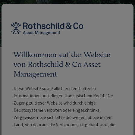
Willkommen auf der Website
von Rothschild & Co Asset
Management
Unsere Investmentphilosophie
Diese Website sowie alle hierin enthaltenen
Informationen unterliegen französischem Recht. Der
Unser Investmentansatz im Bereich der nachhaltigen
Zugang zu dieser Website wird durch einige
Anlagen stützt sich auf zwei Prinzipien, die sich
Rechtssysteme verboten oder eingeschränkt.
gegenseitig ergänzen: Zum einen unsere
Vergewissern Sie sich bitte deswegen, ob Sie in dem
Land, von dem aus die Verbindung aufgebaut wird, die
Selbstverpflichtung zum nachhaltingen Arbeiten und
Website rechtmäßig besuchen dürfen.